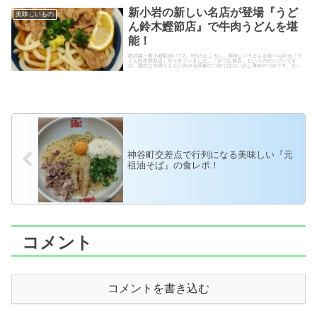
新小岩の新しい名店が登場『うど
美味しいもの
ん鈴木鰹節店』で牛肉うどんを堪
能！
総武線・新小岩駅歩いて2，3分のところに、美味しいうどんを食べられる『う
どん鈴木鰹節店』ができていました。「かつお節店」というのがシブいです
ね。贅沢な牛肉うどんいわゆる関東のつゆではない少し薄めのつゆです。かと
いって、関西風かといえば、そう...
神谷町交差点で行列になる美味しい『元
祖油そば』の食レポ！
コメント
コメントを書き込む