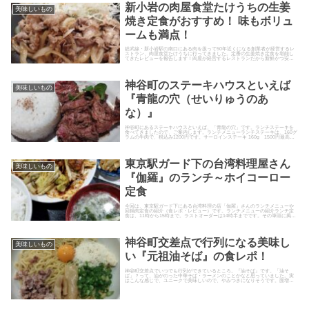
新小岩の肉屋食堂たけうちの生姜
美味しいもの
焼き定食がおすすめ！ 味もボリュ
ームも満点！
総武線・新小岩駅の南口にある肉を扱って50年近くになる創業者が経営するレ
ストラン、肉屋食堂たけうちに行ってきました。定番の生姜焼き定食を堪能し
てきたレビューを報告します！肉屋が経営するレストランだから新鮮かつ安心
その名も肉屋食堂。肉屋から独...
神谷町のステーキハウスといえば
美味しいもの
『青龍の穴（せいりゅうのあ
な）』
神谷町にあるステーキハウスといえば、「青龍の穴」です。ランチステーキを
食べてきましたので、ご案内します。ランチメニューランチステーキは、160グ
ラムの牛肉で、税込み1200円です。サーロインステーキ 160g 1500円最高級
和牛ステーキ ...
東京駅ガード下の台湾料理屋さん
美味しいもの
『伽羅』のランチ～ホイコーロー
定食
今回は、東京駅ガード下にある台湾料理の店「伽羅」さんのランチメニューや
回鍋肉定食の紹介（食レポ・レビュー）です。ランチメニューの紹介ランチ定
食は、11時から15時まで。ラストオーダーは14時半までです。その筆頭に掲げ
られているのが回鍋肉定食...
神谷町交差点で行列になる美味し
美味しいもの
い『元祖油そば』の食レポ！
神谷町交差点でいつでも行列ができているところ。『油そば』です。「油そ
ば」？って、油がのった中華そば・ラーメンのことかなと思っていました。実
はこんな感じで、ユニークで美味しいので、やみつきになりそうです。面増し
の特大まで無料サービス！『特大』...