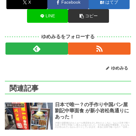
X
Facebook
はてブ
LINE
コピー
ゆめみるをフォローする
ゆめみる
関連記事
日本で唯一？の手作り中国パン屋
美味しいもの
劉記中華面食 が新小岩松島通りに
あった！
JR新小岩駅南口のルミエール商店街を少し外れたところに、なんと日本で唯一
を謳う手作り中国パン屋さんがありました。その名も劉記中華面食。どんなも
のが売られているかレポートしていきます。本当に日本で唯一なの？「日本で
唯一」って確認のしようがない...