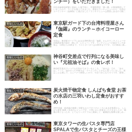
ンチー）をいただきました！
日比谷線神谷町駅に直結した地下街に、中華料理店「満一樓」が新規開店して
いましたので、ランチを食べてきました。豊富なランチメニューから、今回は
ユーリンチー（油淋鶏）に選びました！ランチメニューは豊富にあるので飽き
ない！ランチタイムは、11：0...
東京駅ガード下の台湾料理屋さん
美味しいもの
『伽羅』のランチ～ホイコーロー
定食
今回は、東京駅ガード下にある台湾料理の店「伽羅」さんのランチメニューや
回鍋肉定食の紹介（食レポ・レビュー）です。ランチメニューの紹介ランチ定
食は、11時から15時まで。ラストオーダーは14時半までです。その筆頭に掲げ
られているのが回鍋肉定食...
神谷町交差点で行列になる美味し
美味しいもの
い『元祖油そば』の食レポ！
神谷町交差点でいつでも行列ができているところ。『油そば』です。「油そ
ば」？って、油がのった中華そば・ラーメンのことかなと思っていました。実
はこんな感じで、ユニークで美味しいので、やみつきになりそうです。面増し
の特大まで無料サービス！『特大』...
炭火焼干物定食 しんぱち食堂 お茶
美味しいもの
の水店の三羽いわし定食がおすす
め！
JR中央線・総武線の御茶ノ水駅をおりてすぐのところにある定食屋さん、しん
ぱち食堂 御茶ノ水店のレビューです。三羽いわし定食をいただきましたが、物
価が高くなった今、とてもリーズナブルに美味しく、健康的な食事を楽しめま
した。三羽いわし定食のレビ...
東京タワーの生パスタ専門店
美味しいもの
SPALAで生パスタとチーズの王様