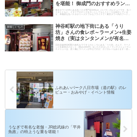
を堪能！ 御成門のおすすめラン
チ！
東京タワーの中にある生パスタ専門店SPALA（スパラ）のレビューです。生パ
スタとともに、イタリアのチーズをカットしてもらうところを紹介していま
す。本格的な生パスタがリーズナブルなプライスで！東京タワー内のフードコ
ートにある生パスタ専門店SP...
神谷町駅の地下街にある「うり
美味しいもの
坊」さんの食レポ～ラーメン+生姜
焼き（実はタンタンメンが有名ら
しい！）
日比谷線神谷町駅の改札をでてすぐのところにある「うり坊」さんで、ラーメ
ンと生姜焼きのセット（税込1000円）をいただきました！ランチメニューラン
チメニューは、担々麺とラーメンが中心ですが、カツカレーもあります！担々
麺 1000円（税込み）黒...
ふれあいパーク八日市場（道の駅）のレ
ビュー・おみやげ・イベント情報
うなぎで有名な老舗・JR総武線の「平井
魚政」の特上うな重を堪能！