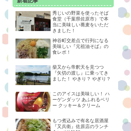
新着記事
秀じいの野菜を使ったそば
食堂（千葉県佐原市）で本
当に美味しい蕎麦をいただ
きました！
神谷町交差点で行列になる
美味しい『元祖油そば』の
食レポ！
柴又から帝釈天を見つつ
『矢切の渡し』に乗ってき
ました！ やきり？ やぎり？
このアイスは美味しい！ ハ
ーゲンダッツ あふれるベリ
ー クッキー＆クリーム
もつ煮込みで有名な居酒屋
『又兵衛』佐原店のランチ