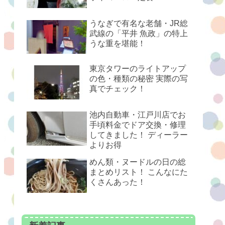
うなぎで有名な老舗・JR総
武線の「平井 魚政」の特上
うな重を堪能！
東京タワーのライトアップ
の色・種類の秘密 実際の写
真でチェック！
池内自動車・江戸川店でお
手頃料金でドア交換・修理
してきました！ ディーラー
よりお得
めん類・ヌードルの日の総
まとめリスト！ こんなにた
くさんあった！